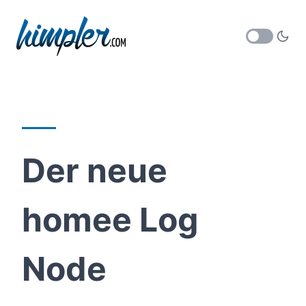
Der neue
homee Log
Node