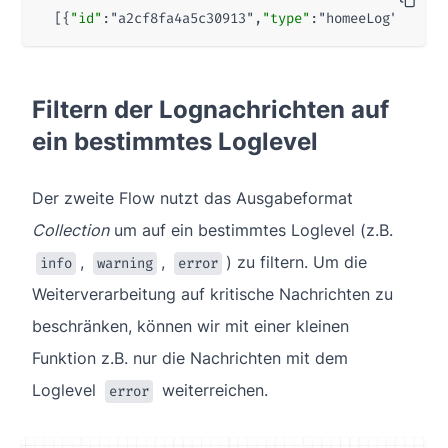
[{
"id"
:
"a2cf8fa4a5c30913"
,
"type"
:
"homeeLog"
,
"z"
:
"
Filtern der Lognachrichten auf
ein bestimmtes Loglevel
Der zweite Flow nutzt das Ausgabeformat
Collection
um auf ein bestimmtes Loglevel (z.B.
,
,
) zu filtern. Um die
info
warning
error
Weiterverarbeitung auf kritische Nachrichten zu
beschränken, können wir mit einer kleinen
Funktion z.B. nur die Nachrichten mit dem
Loglevel
weiterreichen.
error