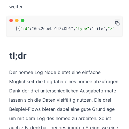
weiter.
[{
"id"
:
"6ec2ebebe1f3c0b4"
,
"type"
:
"file"
,
"z"
:
"65a1
tl;dr
Der homee Log Node bietet eine einfache
Möglichkeit die Logdatei eines homee abzufragen.
Dank der drei unterschiedlichen Ausgabeformate
lassen sich die Daten vielfältig nutzen. Die drei
Beispiel-Flows bieten dabei eine gute Grundlage
um mit dem Log des homee zu arbeiten. So ist
auch z.B. denkbar, bei bestimmten Ereignisse eine