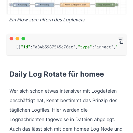
Ein Flow zum filtern des Loglevels
[{
"id"
:
"a34b5987545c76ac"
,
"type"
:
"inject"
,
"z"
:
"65
Daily Log Rotate für homee
Wer sich schon etwas intensiver mit Logdateien
beschäftigt hat, kennt bestimmt das Prinzip des
täglichen Logfiles. Hier werden die
Lognachrichten tageweise in Dateien abgelegt.
Auch das lässt sich mit dem homee Log Node und