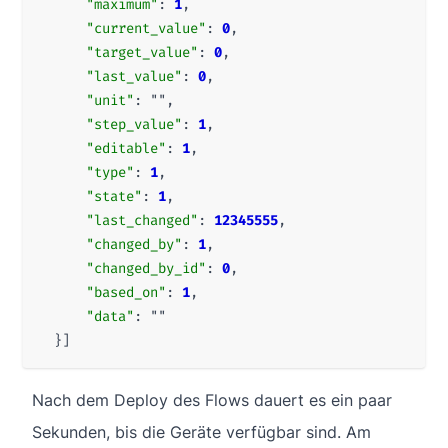
"maximum"
:
1
,
"current_value"
:
0
,
"target_value"
:
0
,
"last_value"
:
0
,
"unit"
:
""
,
"step_value"
:
1
,
"editable"
:
1
,
"type"
:
1
,
"state"
:
1
,
"last_changed"
:
12345555
,
"changed_by"
:
1
,
"changed_by_id"
:
0
,
"based_on"
:
1
,
"data"
:
""
}]
Nach dem Deploy des Flows dauert es ein paar
Sekunden, bis die Geräte verfügbar sind. Am