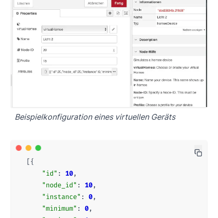
Beispielkonfiguration eines virtuellen Geräts
[{
"id"
:
10
,
"node_id"
:
10
,
"instance"
:
0
,
"minimum"
:
0
,