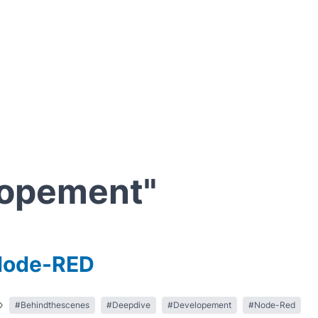
lopement"
 Node-RED
#Behindthescenes
#Deepdive
#Developement
#Node-Red